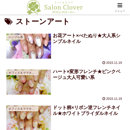
メニュー
ストーンアート
お花アート×べたぬり★大人系シ
シンプル系
ンプルネイル
2015.11.19
ハート×変形フレンチ★ピンクベ
オフィス＆ママネイル
ージュ大人可愛い系
2015.11.19
ドット柄×リボン逆フレンチネイ
オフィス＆ママネイル
ル★ホワイトブライダルネイル