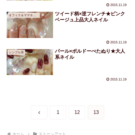
2015.11.19
ツイード柄×逆フレンチ★ピンク
オフィス＆ママネイル
ベージュ上品大人ネイル
2015.11.19
パール×ボルドーべたぬり★大人
シンプル系
系ネイル
2015.11.19
前
1
12
13
へ
ホーム
ストーンアート