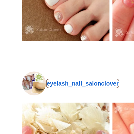
eyelash_nail_salonclover