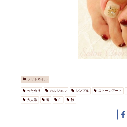
フットネイル
べたぬり
カルジェル
シンプル
ストーンアート
大人系
春
白
秋